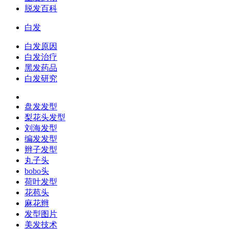
脱发百科
白发
白发原因
白发治疗
黑发药品
白发研究
盘发发型
梨花头发型
刘海发型
编发发型
辫子发型
丸子头
bobo头
荷叶发型
花苞头
麻花辫
发型图片
美发技术