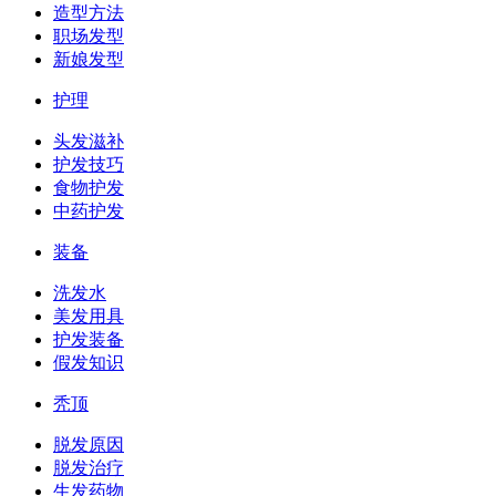
造型方法
职场发型
新娘发型
护理
头发滋补
护发技巧
食物护发
中药护发
装备
洗发水
美发用具
护发装备
假发知识
秃顶
脱发原因
脱发治疗
生发药物